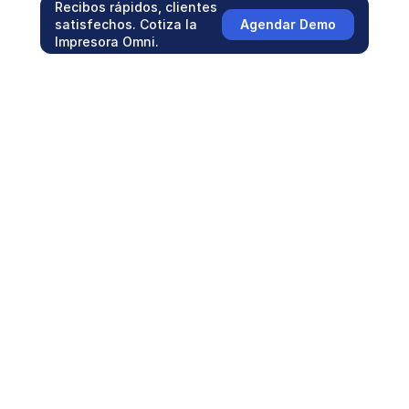
Recibos rápidos, clientes
Agendar Demo
satisfechos. Cotiza la
Impresora Omni.
Lo que dicen 
las empresas 
que  confían 
en WiPOS
Esto comentan los gerentes y dueños de 
negocios tras integrar el ecosistema WIPOS 
en sus negocios.