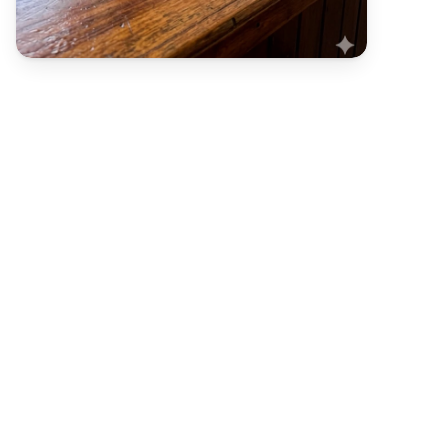
Una
sola
instalación.
Operación
completa.