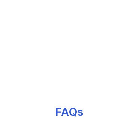
Chivo Loco
“Hiopos Simplifico la operación, Ahora nos enfoc
más en el cliente y menos en procesos manuales.”
+
100
Más de
negocios implementados en Rep. Dom.
FAQs